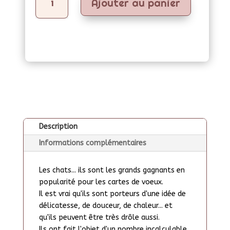
voeux
Ajouter au panier
-
Deux
chats
sous
la
lune
(format
carré)
Description
Informations complémentaires
Les chats... ils sont les grands gagnants en
popularité pour les cartes de voeux.
Il est vrai qu'ils sont porteurs d'une idée de
délicatesse, de douceur, de chaleur... et
qu'ils peuvent être très drôle aussi.
Ils ont fait l'objet d'un nombre incalculable