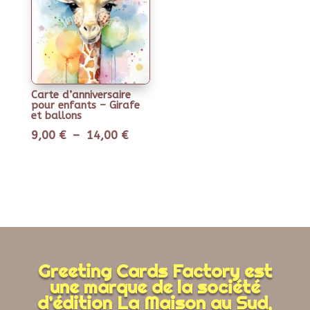
Carte d’anniversaire
pour enfants – Girafe
et ballons
Plage
9,00
€
–
14,00
€
de
prix :
9,00 €
à
14,00 €
Greeting Cards Factory est
une marque de la société
d’édition La Maison au Sud,