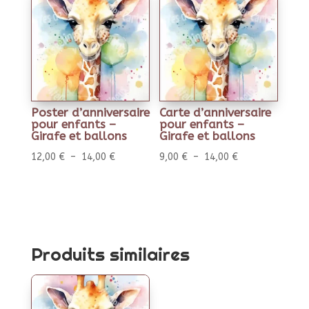
Poster d’anniversaire
Carte d’anniversaire
pour enfants –
pour enfants –
Girafe et ballons
Girafe et ballons
Plage
Plage
12,00
€
–
14,00
€
9,00
€
–
14,00
€
de
de
prix :
prix :
12,00 €
9,00 €
à
à
14,00 €
14,00 €
Produits similaires